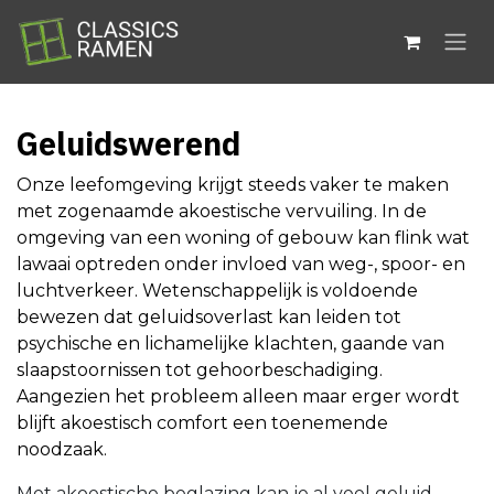
Overslaan naar inhoud
Geluidswerend
Onze leefomgeving krijgt steeds vaker te maken
met zogenaamde akoestische vervuiling. In de
omgeving van een woning of gebouw kan flink wat
lawaai optreden onder invloed van weg-, spoor- en
luchtverkeer. Wetenschappelijk is voldoende
bewezen dat geluidsoverlast kan leiden tot
psychische en lichamelijke klachten, gaande van
slaapstoornissen tot gehoorbeschadiging.
Aangezien het probleem alleen maar erger wordt
blijft akoestisch comfort een toenemende
noodzaak.
Met akoestische beglazing kan je al veel geluid